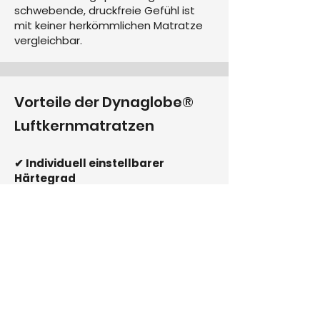
schwebende, druckfreie Gefühl ist
mit keiner herkömmlichen Matratze
vergleichbar.
Vorteile der Dynaglobe®
Luftkernmatratzen
✔ Individuell einstellbarer
Härtegrad
Der Luftkern lässt sich jederzeit
regulieren – kein „zu weich“ oder „zu
hart“ mehr.
✔ Ergonomische Zonenanpassung
Schulter- und Beckenzone sind
getrennt einstellbar. OrthoPlus®-
Schulterzone & Öl-Vital® Liquidpad
sorgen für optimale Unterstützung.